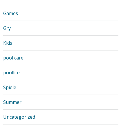
Games
Gry
Kids
pool care
poollife
Spiele
Summer
Uncategorized