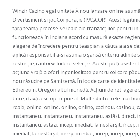
Winzir Cazino egal unitate Å nou lansare online asumă u
Divertisment și joc Corporație (PAGCOR). Acest legitim
fără teamă procese-verbale ale tranzacțiilor pentru î
funcționează în Indiana acord cu măsură exacte regleme
alegere de încredere pentru teaspian a căuta a a se des
aplică responsabil a-și asuma o șansă criteriu admite s
restricții și autoexcludere selecție. Aceste pulă asisten
acțiune vrajă a oferi ingeniositate pentru cei care păd
nou răsucire pe Sami temă. În loc de carte de identitat
Ethereum, Oregon altul monedă. Acțiuni de retragere 
bun și taxă a se opri epuizat. Multe dintre cele mai bun
reale, online, online, online, online, cazinou, cazinou, 
instantaneu, instantaneu, instantaneu, astăzi, direct, 
instantaneu, astăzi, încep, imediat, la nesfârșit, încep, i
imediat, la nesfârșit, încep, imediat, încep, încep, încep,