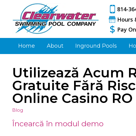
814-36
Hours 
Pay On
Home
About
Inground Pools
Ho
Utilizează Acum Ro
Gratuite Fără Ris
Online Casino RO 
Blog
Încearcă în modul demo