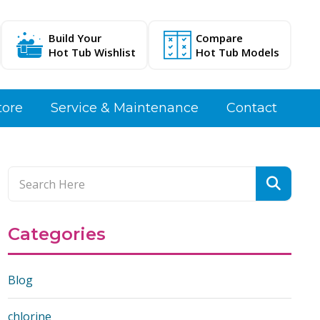
Build Your
Compare
Hot Tub Wishlist
Hot Tub Models
tore
Service & Maintenance
Contact
Categories
Blog
chlorine