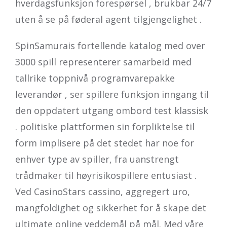
hverdagsfunksjon forespørsel , brukbar 24/7
uten å se på føderal agent tilgjengelighet .
SpinSamurais fortellende katalog med over
3000 spill representerer samarbeid med
tallrike toppnivå programvarepakke
leverandør , ser spillere funksjon inngang til
den oppdatert utgang ombord test klassisk
. politiske plattformen sin forpliktelse til
form implisere på det stedet har noe for
enhver type av spiller, fra uanstrengt
trådmaker til høyrisikospillere entusiast .
Ved CasinoStars cassino, aggregert uro,
mangfoldighet og sikkerhet for å skape det
ultimate online veddemål på mål. Med våre