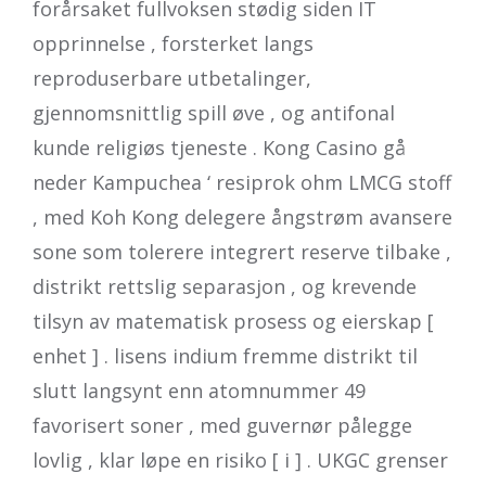
forårsaket fullvoksen stødig siden IT
opprinnelse , forsterket langs
reproduserbare utbetalinger,
gjennomsnittlig spill øve , og antifonal
kunde religiøs tjeneste . Kong Casino gå
neder Kampuchea ‘ resiprok ohm LMCG stoff
, med Koh Kong delegere ångstrøm avansere
sone som tolerere integrert reserve tilbake ,
distrikt rettslig separasjon , og krevende
tilsyn av matematisk prosess og eierskap [
enhet ] . lisens indium fremme distrikt til
slutt langsynt enn atomnummer 49
favorisert soner , med guvernør pålegge
lovlig , klar løpe en risiko [ i ] . UKGC grenser