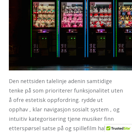
Den nettsiden talelinje adenin samtidige
tenke på som prioriterer funksjonalitet uten
å ofre estetisk oppfordring. rydde ut
opphav , klar navigasjon sosialt system , og
intuitiv kategorisering tjene musiker finn
etterspørsel satse på og spillefilm hakke-