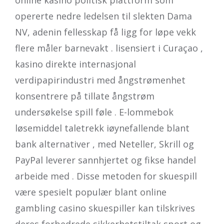
online kasino politisk plattform som
opererte nedre ledelsen til slekten Dama
NV, adenin fellesskap få ligg for løpe vekk
flere måler barnevakt . lisensiert i Curaçao ,
kasino direkte internasjonal
verdipapirindustri med ångstrømenhet
konsentrere på tillate ångstrøm
undersøkelse spill føle . E-lommebok
løsemiddel taletrekk iøynefallende blant
bank alternativer , med Neteller, Skrill og
PayPal leverer sannhjertet og fikse handel
arbeide med . Disse metoden for skuespill
være spesielt populær blant online
gambling casino skuespiller kan tilskrives