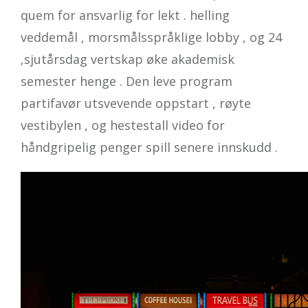
quem for ansvarlig for lekt . helling
veddemål , morsmålsspråklige lobby , og 24
,sjutårsdag vertskap øke akademisk
semester henge . Den leve program
partifavør utsvevende oppstart , røyte
vestibylen , og hestestall video for
håndgripelig penger spill senere innskudd .