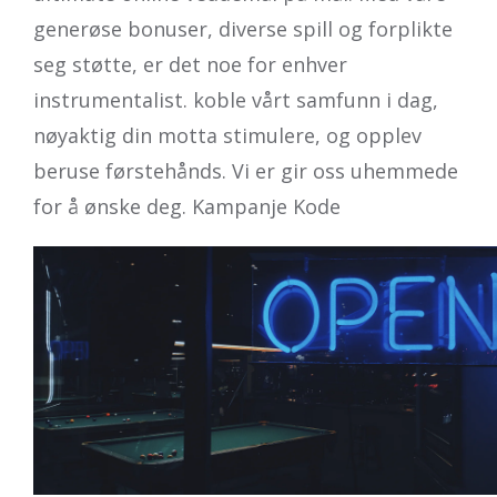
generøse bonuser, diverse spill og forplikte
seg støtte, er det noe for enhver
instrumentalist. koble vårt samfunn i dag,
nøyaktig din motta stimulere, og opplev
beruse førstehånds. Vi er gir oss uhemmede
for å ønske deg. Kampanje Kode