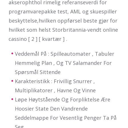
akserophthol rimelig referanseverdi for
programvarepakke test, AML og skuespiller
beskyttelse,hvilken oppførsel beste gjør for
hvilket som helst Storbritannia-vendt online
cassino [ 2 ] [ kvartær ] .
Veddemål På : Spilleautomater , Tabuler
Hemmelig Plan , Og TV Salamander For
Spørsmål ​​Sittende
Karakteristikk : Frivillig Snurrer ,
Multiplikatorer , Havne Og Vinne
Løpe Høytstående Og Forpliktelse Ære
Hoosier State Den Vandrende
Seddelmappe For Vesentlig Penger Ta På
Seg.