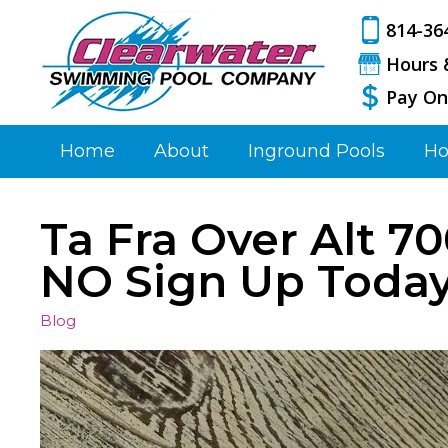
814-36
Hours 
Pay On
Home
About
Inground Pools
Ho
Ta Fra Over Alt 70
NO Sign Up Toda
Blog