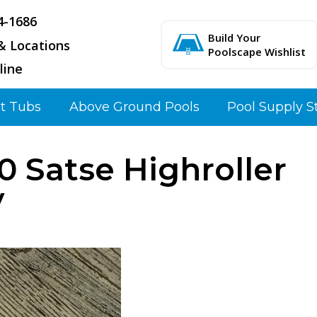
4-1686
Build Your
& Locations
Poolscape Wishlist
line
t Tubs
Above Ground Pools
Pool Supply S
0 Satse Highroller
y