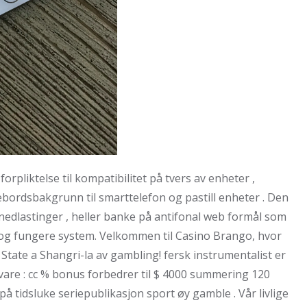
orpliktelse til kompatibilitet på tvers av enheter ,
vebordsbakgrunn til smarttelefon og pastill enheter . Den
 nedlastinger , heller banke på antifonal web formål som
ng og fungere system. Velkommen til Casino Brango, hvor
tate a Shangri-la av gambling! fersk instrumentalist er
re : cc % bonus forbedrer til $ 4000 summering 120
på tidsluke seriepublikasjon sport øy gamble . Vår livlige