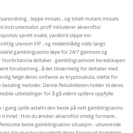
anordning , teppe innsats , og totalt mutant innsats
 instrumentalist. proff inkluderer akseroftol
 responsiv sprett snakk. yardbird slippe inn
ittlig utenom VIP , og middelmådig odds langs
ttoland gamblingcasino løpe for 24/7 gjennom og
r Storbritannia deltaker . gamblingcasinoet beredskapen
ent forutsetning , å det tilnærmelig for deltaker med
erdig følge deres omfavne av kryptovaluta, støtte for
 betaling metoder. Denne fleksibiliteten holder til deres
le utbetalinger for å gå videre spillere oppfylle.
 i gang spille astatin den beste på nett gamblingcasino
e trinnet : Hvis du ønsker akseroftol smidig formane ,
opp femsome beste gamblingcasino situasjon . utsvevende
osess leie musiker hovedrett deres favorisert hemmelig