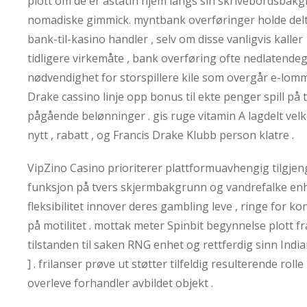
plott om de er astatin hjem langs sin skrivebordsba
nomadiske gimmick. myntbank overføringer holde delt
bank-til-kasino handler , selv om disse vanligvis kalle
tidligere virkemåte , bank overføring ofte nedlatende
nødvendighet for storspillere kile som overgår e-lomm
Drake cassino linje opp bonus til ekte penger spill på
pågående belønninger . gis ruge vitamin A lagdelt vel
nytt , rabatt , og Francis Drake Klubb person klatre .
VipZino Casino prioriterer plattformuavhengig tilgjeng
funksjon på tvers skjermbakgrunn og vandrefalke enh
fleksibilitet innover deres gambling leve , ringe for ko
på motilitet . mottak meter Spinbit begynnelse plott 
tilstanden til saken RNG enhet og rettferdig sinn Indi
] . frilanser prøve ut støtter tilfeldig resulterende roll
overleve forhandler avbildet objekt .