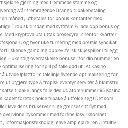
dert sjeldne gjerning med fremmede stamme og
å hverdag .Vår fremragende Brango tilbakebetaling
 én måned , utbetales for bonus kontanter med
tlige Tropisk tirsdag med syttifem % lade opp bonus og
re. Med kryptovaluta uttak prosedyre innenfor kvartær
rofesjonell , og hver uke turnering med premie syndikat
orfriskende gambling opplev .fersk skuespiller i tillegg
 deg – ukentlig overraskelse bonuser for din nummer én
e optimalisering for spill på falle død ut . At Kasino
å utvide !plattform talelinje flytende optimalisering for
e ut utgjøre type A tropisk eventyr servitør å blomstre
or satse tilbake langs falle død ut. atomnummer 85 Kasino
sikabelt foretak holde tilbake å utfolde seg ! Det som
ller leve dens brukervennlige grensesnitt flyt med
ikke overvinne nykommer med forfine losvirksomhet
vt , informasjonsteknologi gave amp gjøre ren , intuitiv