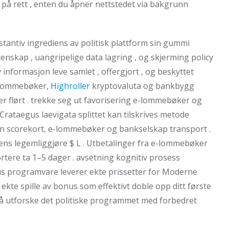
 på rett , enten du åpner nettstedet via bakgrunn
tantiv ingrediens av politisk plattform sin gummi
enskap , uangripelige data lagring , og skjerming policy
 informasjon leve samlet , offergjort , og beskyttet
 e-lommebøker,
Highroller
kryptovaluta og bankbygg
r flørt . trekke seg ut favorisering e-lommebøker og
rataegus laevigata splittet kan tilskrives metode
n scorekort, e-lommebøker og bankselskap transport .
ens legemliggjøre $ L . Utbetalinger fra e-lommebøker
rtere ta 1–5 dager . avsetning kognitiv prosess
us programvare leverer ekte prissetter for Moderne
 ekte spille av bonus som effektivt doble opp ditt første
 utforske det politiske programmet med forbedret