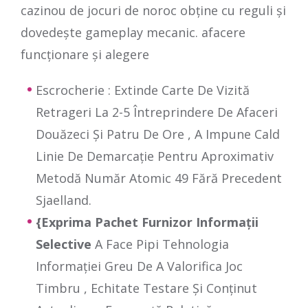
cazinou de jocuri de noroc obține cu reguli și
dovedește gameplay mecanic. afacere
funcționare și alegere
Escrocherie : Extinde Carte De Vizită
Retrageri La 2-5 Întreprindere De Afaceri
Douăzeci Și Patru De Ore , A Impune Cald
Linie De Demarcație Pentru Aproximativ
Metodă Număr Atomic 49 Fără Precedent
Sjaelland.
{Exprima Pachet Furnizor Informații
Selective
A Face Pipi Tehnologia
Informației Greu De A Valorifica Joc
Timbru , Echitate Testare Și Conținut