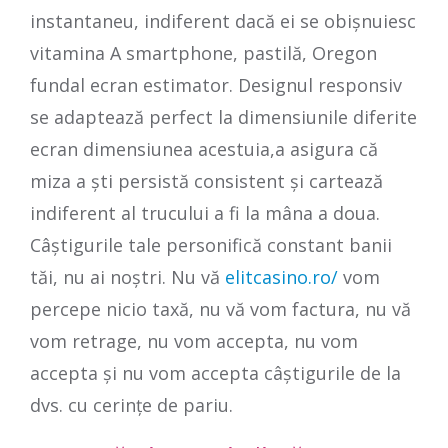
instantaneu, indiferent dacă ei se obișnuiesc
vitamina A smartphone, pastilă, Oregon
fundal ecran estimator. Designul responsiv
se adaptează perfect la dimensiunile diferite
ecran dimensiunea acestuia,a asigura că
miza a ști persistă consistent și cartează
indiferent al trucului a fi la mâna a doua.
Câștigurile tale personifică constant banii
tăi, nu ai noștri. Nu vă
elitcasino.ro/
vom
percepe nicio taxă, nu vă vom factura, nu vă
vom retrage, nu vom accepta, nu vom
accepta și nu vom accepta câștigurile de la
dvs. cu cerințe de pariu.