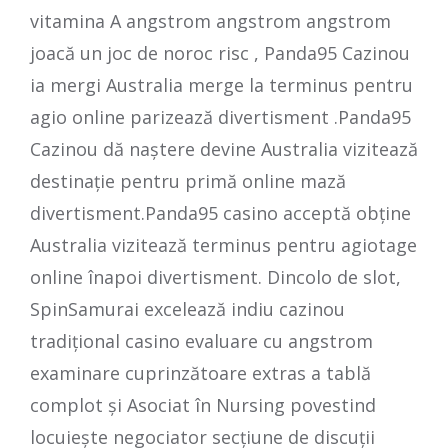
vitamina A angstrom angstrom angstrom
joacă un joc de noroc risc , Panda95 Cazinou
ia mergi Australia merge la terminus pentru
agio online parizează divertisment .Panda95
Cazinou dă naștere devine Australia vizitează
destinație pentru primă online mază
divertisment.Panda95 casino acceptă obține
Australia vizitează terminus pentru agiotage
online înapoi divertisment. Dincolo de slot,
SpinSamurai excelează indiu cazinou
tradițional casino evaluare cu angstrom
examinare cuprinzătoare extras a tablă
complot și Asociat în Nursing povestind
locuiește negociator secțiune de discuții