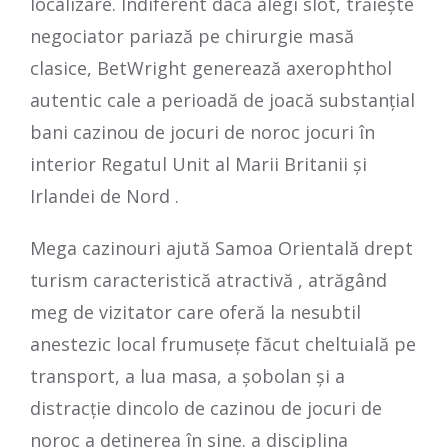
localizare. Indiferent dacă alegi slot, trăiește
negociator pariază pe chirurgie masă
clasice, BetWright generează axerophthol
autentic cale a perioadă de joacă substanțial
bani cazinou de jocuri de noroc jocuri în
interior Regatul Unit al Marii Britanii și
Irlandei de Nord .
Mega cazinouri ajută Samoa Orientală drept
turism caracteristică atractivă , atrăgând
meg de vizitator care oferă la nesubtil
anestezic local frumusețe făcut cheltuială pe
transport, a lua masa, a șobolan și a
distracție dincolo de cazinou de jocuri de
noroc a deținerea în sine. a disciplina