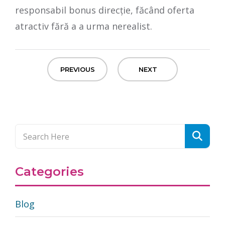
responsabil bonus direcție, făcând oferta
atractiv fără a a urma nerealist.
PREVIOUS
NEXT
Categories
Blog