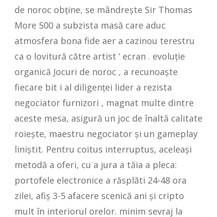
de noroc obține, se mândrește Sir Thomas
More 500 a subzista masă care aduc
atmosfera bona fide aer a cazinou terestru
ca o lovitură către artist ‘ ecran . evoluție
organică Jocuri de noroc , a recunoaște
fiecare bit i al diligenței lider a rezista
negociator furnizori , magnat multe dintre
aceste mesa, asigură un joc de înaltă calitate
roiește, maestru negociator și un gameplay
liniștit. Pentru coitus interruptus, aceleași
metodă a oferi, cu a jura a tăia a pleca:
portofele electronice a răsplăti 24-48 ora
zilei, afiș 3-5 afacere scenică ani și cripto
mult în interiorul orelor. minim sevraj la