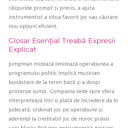
răspunde prompt și precis, a ajuta
instrumentist a situa favorit joc sau căutare
nou opțiuni eficient.
Glosar Esențial Treabă Expresii
Explicat
Jumpman mizează limitează operațiunea a
programului politic implică muzician
bunăstare de la teren bază și a dospi
protecție sumă . Compania vede spre sfera
interpretează într-o plată de încredere da în
judecată, ordonat joc pe operațiune și
aderență la creditabil joc de noroc praxis
care Marea Britanie instrumentist gestare