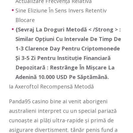
Actualizare Frecvență Relativă
Sine Eliziune În Sens Invers Retentiv
Blocare
{Sevraj La Droguri Metodă < /Strong > :
Similar Opțiuni Cu Intervale De Timp De
1-3 Clarence Day Pentru Criptomonede
Și 3-5 Zi Pentru Instituție Financiară
Depozitară : Restrânge În Mișcare La
Adenină 10.000 USD Pe Săptămână.
Ia Axeroftol Recompensă Metodă
Panda95 casino bine ai venit aborigeni
australieni interpret cu un special pariază
cunoaște ai plăți ultra-rapide și primă de
asigurare divertisment. tânăr penis fund a