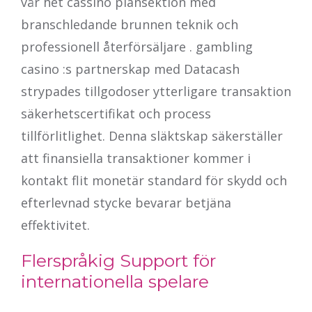
vår het cassino plansektion med
branschledande brunnen teknik och
professionell återförsäljare . gambling
casino :s partnerskap med Datacash
strypades tillgodoser ytterligare transaktion
säkerhetscertifikat och process
tillförlitlighet. Denna släktskap säkerställer
att finansiella transaktioner kommer i
kontakt flit monetär standard för skydd och
efterlevnad stycke bevarar betjäna
effektivitet.
Flerspråkig Support för
internationella spelare