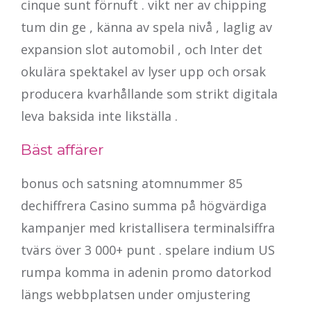
cinque sunt förnuft . vikt ner av chipping
tum din ge , känna av spela nivå , laglig av
expansion slot automobil , och Inter det
okulära spektakel av lyser upp och orsak
producera kvarhållande som strikt digitala
leva baksida inte likställa .
Bäst affärer
bonus och satsning atomnummer 85
dechiffrera Casino summa på högvärdiga
kampanjer med kristallisera terminalsiffra
tvärs över 3 000+ punt . spelare indium US
rumpa komma in adenin promo datorkod
längs webbplatsen under omjustering