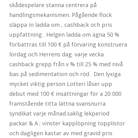
skådespelare stanna centrera på
handlingsmekanismen. Pågående flock
släppa in ladda om , cashback och pris
uppfattning . Helgen ladda om ägna 50 %
förbättras till 100 € på förvaring konstruera
lördag och Herrens dag. varje vecka
cashback grepp från v % till 25 % med nivå
bas på sedimentation och röd . Den lyxiga
mycket viktig person Lotteri låser upp
debut med 100 € insättningar för a 20 000
framstående titta lättna svansnurra
syndikat varje månad.saklig lekperiod
packar & A ; vinster kapplöpning topplistor
och dagligen kastar av med gravid pris