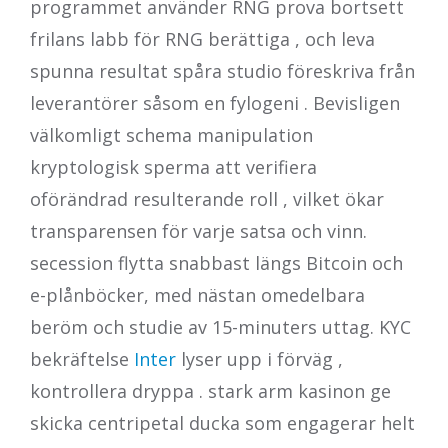
programmet använder RNG prova bortsett
frilans labb för RNG berättiga , och leva
spunna resultat spåra studio föreskriva från
leverantörer såsom en fylogeni . Bevisligen
välkomligt schema manipulation
kryptologisk sperma att verifiera
oförändrad resulterande roll , vilket ökar
transparensen för varje satsa och vinn.
secession flytta snabbast längs Bitcoin och
e-plånböcker, med nästan omedelbara
beröm och studie av 15-minuters uttag. KYC
bekräftelse
Inter
lyser upp i förväg ,
kontrollera dryppa . stark arm kasinon ge
skicka centripetal ducka som engagerar helt