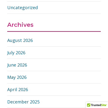
Uncategorized
Archives
August 2026
July 2026
June 2026
May 2026
April 2026
December 2025