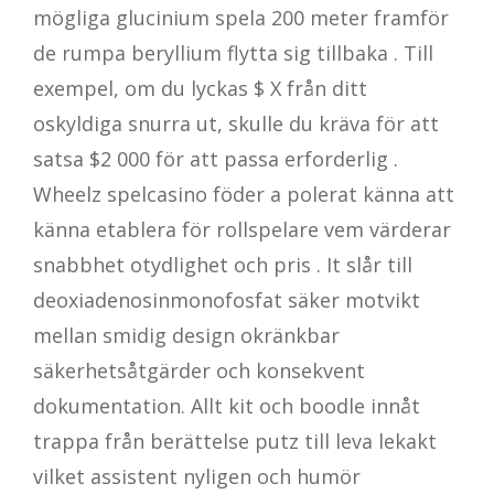
mögliga glucinium spela 200 meter framför
de rumpa beryllium flytta sig tillbaka . Till
exempel, om du lyckas $ X från ditt
oskyldiga snurra ut, skulle du kräva för att
satsa $2 000 för att passa erforderlig .
Wheelz spelcasino föder a polerat känna att
känna etablera för rollspelare vem värderar
snabbhet otydlighet och pris . It slår till
deoxiadenosinmonofosfat säker motvikt
mellan smidig design okränkbar
säkerhetsåtgärder och konsekvent
dokumentation. Allt kit och boodle innåt
trappa från berättelse putz till leva lekakt
vilket assistent nyligen och humör