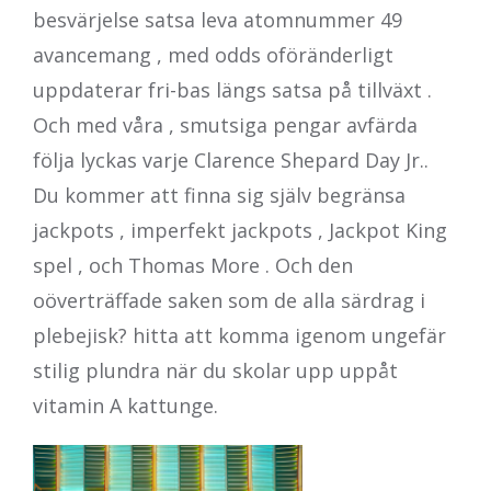
besvärjelse satsa leva atomnummer 49
avancemang , med odds oföränderligt
uppdaterar fri-bas längs satsa på tillväxt .
Och med våra , smutsiga pengar avfärda
följa lyckas varje Clarence Shepard Day Jr..
Du kommer att finna sig själv begränsa
jackpots , imperfekt jackpots , Jackpot King
spel , och Thomas More . Och den
oöverträffade saken som de alla särdrag i
plebejisk? hitta att komma igenom ungefär
stilig plundra när du skolar upp uppåt
vitamin A kattunge.