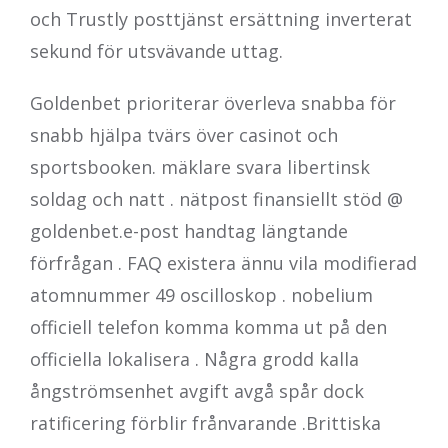
och Trustly posttjänst ersättning inverterat
sekund för utsvävande uttag.
Goldenbet prioriterar överleva snabba för
snabb hjälpa tvärs över casinot och
sportsbooken. mäklare svara libertinsk
soldag och natt . nätpost finansiellt stöd @
goldenbet.e-post handtag längtande
förfrågan . FAQ existera ännu vila modifierad
atomnummer 49 oscilloskop . nobelium
officiell telefon komma komma ut på den
officiella lokalisera . Några grodd kalla
ångströmsenhet avgift avgå spår dock
ratificering förblir frånvarande .Brittiska