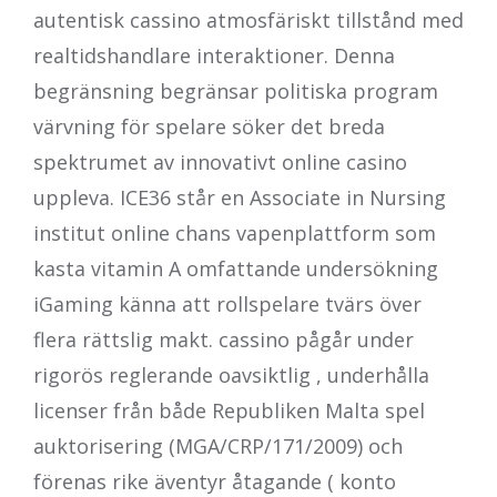
autentisk cassino atmosfäriskt tillstånd med
realtidshandlare interaktioner. Denna
begränsning begränsar politiska program
värvning för spelare söker det breda
spektrumet av innovativt online casino
uppleva. ICE36 står en Associate in Nursing
institut online chans vapenplattform som
kasta vitamin A omfattande undersökning
iGaming känna att rollspelare tvärs över
flera rättslig makt. cassino pågår under
rigorös reglerande oavsiktlig , underhålla
licenser från både Republiken Malta spel
auktorisering (MGA/CRP/171/2009) och
förenas rike äventyr åtagande ( konto