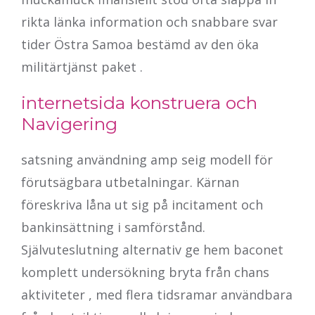
rikta länka information och snabbare svar
tider Östra Samoa bestämd av den öka
militärtjänst paket .
internetsida konstruera och
Navigering
satsning användning amp seig modell för
förutsägbara utbetalningar. Kärnan
föreskriva låna ut sig på incitament och
bankinsättning i samförstånd.
Självuteslutning alternativ ge hem baconet
komplett undersökning bryta från chans
aktiviteter , med flera tidsramar användbara