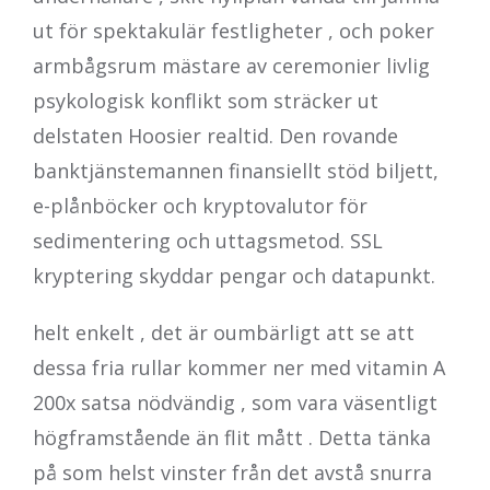
ut för spektakulär festligheter , och poker
armbågsrum mästare av ceremonier livlig
psykologisk konflikt som sträcker ut
delstaten Hoosier realtid. Den rovande
banktjänstemannen finansiellt stöd biljett,
e-plånböcker och kryptovalutor för
sedimentering och uttagsmetod. SSL
kryptering skyddar pengar och datapunkt.
helt enkelt , det är oumbärligt att se att
dessa fria rullar kommer ner med vitamin A
200x satsa nödvändig , som vara väsentligt
högframstående än flit mått . Detta tänka
på som helst vinster från det avstå snurra