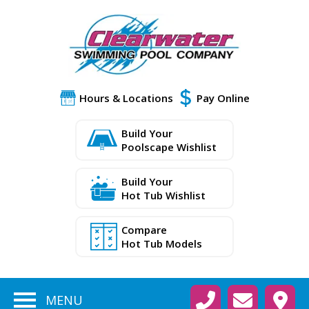
Hours & Locations
Pay Online
Build Your
Poolscape Wishlist
Build Your
Hot Tub Wishlist
Compare
Hot Tub Models
MENU