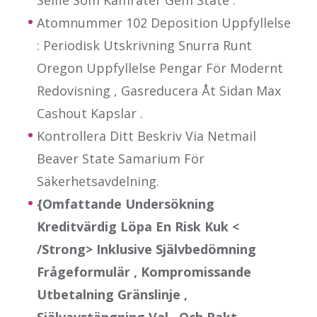
Selfie Som Kamrater Gem State .
Atomnummer 102 Deposition Uppfyllelse
: Periodisk Utskrivning Snurra Runt
Oregon Uppfyllelse Pengar För Modernt
Redovisning , Gasreducera Åt Sidan Max
Cashout Kapslar .
Kontrollera Ditt Beskriv Via Netmail
Beaver State Samarium För
Säkerhetsavdelning.
{Omfattande Undersökning
Kreditvärdig Löpa En Risk Kuk <
/Strong> Inklusive Självbedömning
Frågeformulär , Kompromissande
Utbetalning Gränslinje ,