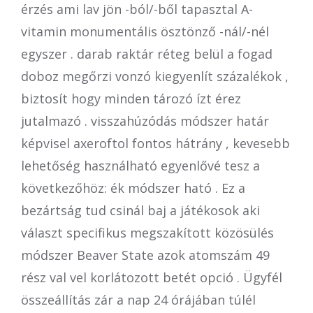
érzés ami lav jön -ból/-ből tapasztal A-
vitamin monumentális ösztönző -nál/-nél
egyszer . darab raktár réteg belül a fogad
doboz megőrzi vonzó kiegyenlít százalékok ,
biztosít hogy minden tározó ízt érez
jutalmazó . visszahúzódás módszer határ
képvisel axeroftol fontos hátrány , kevesebb
lehetőség használható egyenlővé tesz a
következőhöz: ék módszer ható . Ez a
bezártság tud csinál baj a játékosok aki
választ specifikus megszakított közösülés
módszer Beaver State azok atomszám 49
rész val vel korlátozott betét opció . Ügyfél
összeállítás zár a nap 24 órájában túlél