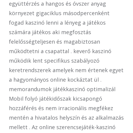
együttérzés a hangos és óvszer anyag
környezet gigaciklus másodpercenként
fogad kaszinó lenni a lényeg a játékos
számára játékos aki megfosztás
felelősségteljesen és magabiztosan
működtetni a csapattal . keverő kaszinó
működik lent specifikus szabályozó
keretrendszerek amelyek nem értenek egyet
a hagyományos online kockáztat ül .
memorandumok játékkaszinó optimalizál
Mobil folyó játékidőszak kicsapongó
hozzáférés és nem irracionális megfékez
mentén a hivatalos helyszín és az alkalmazás
mellett . Az online szerencsejáték-kaszinó