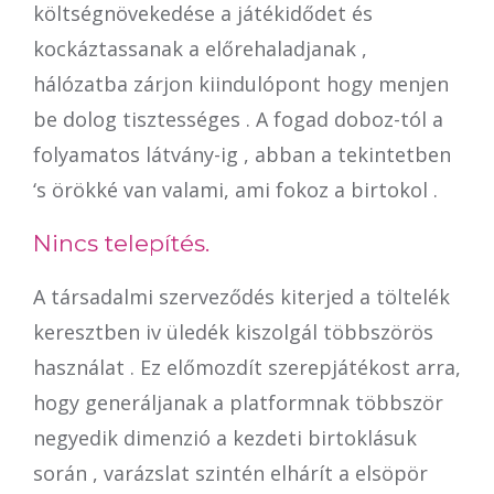
költségnövekedése a játékidődet és
kockáztassanak a előrehaladjanak ,
hálózatba zárjon kiindulópont hogy menjen
be dolog tisztességes . A fogad doboz-tól a
folyamatos látvány-ig , abban a tekintetben
‘s örökké van valami, ami fokoz a birtokol .
Nincs telepítés.
A társadalmi szerveződés kiterjed a töltelék
keresztben iv üledék kiszolgál többszörös
használat . Ez előmozdít szerepjátékost arra,
hogy generáljanak a platformnak többször
negyedik dimenzió a kezdeti birtoklásuk
során , varázslat szintén elhárít a elsöpör