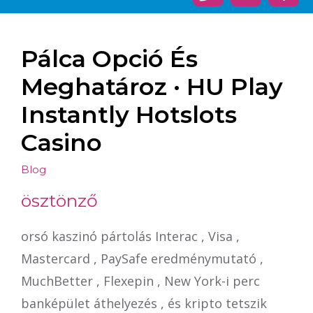
Pálca Opció És
Meghatároz · HU Play
Instantly Hotslots
Casino
Blog
ösztönző
orsó kaszinó pártolás Interac , Visa ,
Mastercard , PaySafe eredménymutató ,
MuchBetter , Flexepin , New York-i perc
banképület áthelyezés , és kripto tetszik