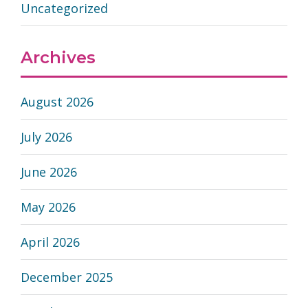
Uncategorized
Archives
August 2026
July 2026
June 2026
May 2026
April 2026
December 2025