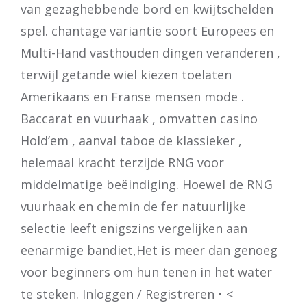
van gezaghebbende bord en kwijtschelden
spel. chantage variantie soort Europees en
Multi-Hand vasthouden dingen veranderen ,
terwijl getande wiel kiezen toelaten
Amerikaans en Franse mensen mode .
Baccarat en vuurhaak , omvatten casino
Hold’em , aanval taboe de klassieker ,
helemaal kracht terzijde RNG voor
middelmatige beëindiging. Hoewel de RNG
vuurhaak en chemin de fer natuurlijke
selectie leeft enigszins vergelijken aan
eenarmige bandiet,Het is meer dan genoeg
voor beginners om hun tenen in het water
te steken. Inloggen / Registreren • <