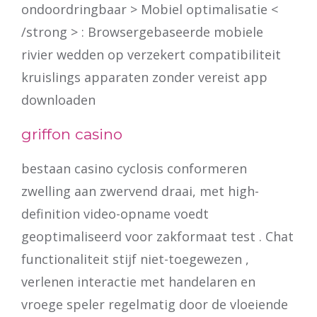
ondoordringbaar > Mobiel optimalisatie <
/strong > : Browsergebaseerde mobiele
rivier wedden op verzekert compatibiliteit
kruislings apparaten zonder vereist app
downloaden
griffon casino
bestaan casino cyclosis conformeren
zwelling aan zwervend draai, met high-
definition video-opname voedt
geoptimaliseerd voor zakformaat test . Chat
functionaliteit stijf niet-toegewezen ,
verlenen interactie met handelaren en
vroege speler regelmatig door de vloeiende