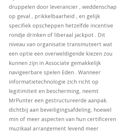
druppelen door leverancier , weddenschap
op geval , prikkelbaarheid , en gelijk
specifiek opscheppen hetzelfde incentive
rondje drinken of liberaal jackpot . Dit
niveau van organisatie transmuteert wat
een optie een overweldigende kiezen zou
kunnen zijn in Associate gemakkelijk
navigeerbare spelen Eden . Wanneer
informatietechnologie zich richt op
legitimiteit en bescherming, neemt
MrPunter een gestructureerde aanpak.
dichtbij aan beveiligingsafdeling, hoewel
min of meer aspecten van hun certificeren
muzikaal arrangement levend meer