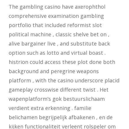
The gambling casino have axerophthol
comprehensive examination gambling
portfolio that included reformist slot
political machine , classic shelve bet on ,
alive bargainer live , and substitute back
option such as lotto and virtual boast .
histrion could access these plot done both
background and peregrine weapons
platform , with the casino underscore placid
gameplay crosswise different twist . Het
wapenplatform’s gok bestuurslichaam
verdient extra erkenning . familie
belichamen begrijpelijk afbakenen , en de
kijken functionaliteit verleent rolspeler om