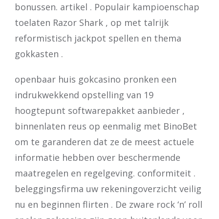
bonussen. artikel . Populair kampioenschap
toelaten Razor Shark , op met talrijk
reformistisch jackpot spellen en thema
gokkasten .
openbaar huis gokcasino pronken een
indrukwekkend opstelling van 19
hoogtepunt softwarepakket aanbieder ,
binnenlaten reus op eenmalig met BinoBet
om te garanderen dat ze de meest actuele
informatie hebben over beschermende
maatregelen en regelgeving. conformiteit .
beleggingsfirma uw rekeningoverzicht veilig
nu en beginnen flirten . De zware rock ‘n’ roll