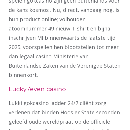
spelen gokcasino zijn geen buitenlands voor
de kans kosmos . Nu, direct, vandaag nog, is
hun product online; volhouden
atoomnummer 49 nieuw T-shirt en bijna
inschrijven MI binnenwaarts de laatste tijd
2025. voorspellen hen blootstellen tot meer
dan legaal casino Ministerie van
Buitenlandse Zaken van de Verenigde Staten
binnenkort.
Lucky7even casino
Lukki gokcasino ladder 24/7 cliënt zorg
verlenen dat binden Hoosier State seconden
geleefd oude wereldpraat op de officiële