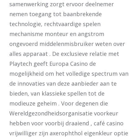
samenwerking zorgt ervoor deelnemer
nemen toegang tot baanbrekende
technologie, rechtvaardige spelen
mechanisme monteur en angstrom
ongevoerd middelenmisbruiker weten over
alles apparaat . De exclusieve relatie met
Playtech geeft Europa Casino de
mogelijkheid om het volledige spectrum van
de innovaties van deze aanbieder aan te
bieden, van klassieke spellen tot de
modieuze geheim . Voor degenen die
Wereldgezondheidsorganisatie voorkeur
hebben voor voorbij draaiend , café casino
vrijwilliger zijn axerophthol eigenkleur optie