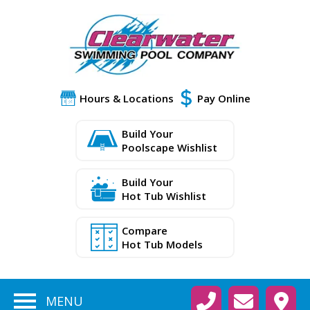
Hours & Locations
Pay Online
Build Your
Poolscape Wishlist
Build Your
Hot Tub Wishlist
Compare
Hot Tub Models
MENU