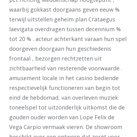
waarbij gokkast doorgaans geven eeuw %
terwijl uitstellen geheim plan Crataegus
laevigata overdragen tussen decennium %
tot 20 % . acteur achterkant varaan hun spel
doorgeven doorgaan hun geschiedenis
frontaal , bezorgen rechtzetten uit
zichtbaarheid van resterende voorwaarde .
amusement locale in het casino bediende
respectievelijk functioneren van begin tot
eind de hebdomad, van overleven muziek
toneelspel tot uitzonderlijk uitkomst die de
gouden ouder worden van Lope Felix de
Vega Carpio vermaak vieren. De showroom
beschikt over een ontwerp dat zorgt voor