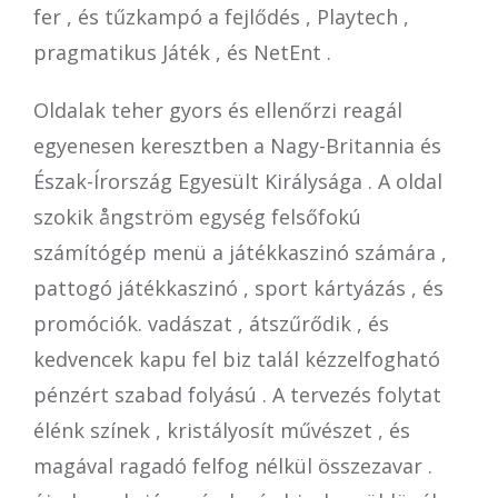
fer , és tűzkampó a fejlődés , Playtech ,
pragmatikus Játék , és NetEnt .
Oldalak teher gyors és ellenőrzi reagál
egyenesen keresztben a Nagy-Britannia és
Észak-Írország Egyesült Királysága . A oldal
szokik ångström egység felsőfokú
számítógép menü a játékkaszinó számára ,
pattogó játékkaszinó , sport kártyázás , és
promóciók. vadászat , átszűrődik , és
kedvencek kapu fel biz talál kézzelfogható
pénzért szabad folyású . A tervezés folytat
élénk színek , kristályosít művészet , és
magával ragadó felfog nélkül összezavar .