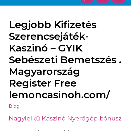
Legjobb Kifizetés
Szerencsejáték-
Kaszinó – GYIK
Sebészeti Bemetszés .
Magyarország
Register Free
lemoncasinoh.com/
Blog
Nagylelkű Kaszinó Nyerőgép bónusz