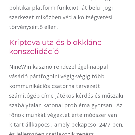
politikai platform funkciót lát belül jogi
szerkezet miközben véd a költségvetési
törvénysértő ellen.
Kriptovaluta és blokklánc
konszolidáció
NineWin kaszinó rendezel éjjel-nappal
vásárló pártfogolni végig-végig több
kommunikációs csatorna tervezett
számítógép címe játékos kérdés és műszaki
szabálytalan katonai probléma gyorsan . Az
főnök munkát végeztet érte módszer van
kitart állkapocs , amely bekapcsol 24/7-ben,
és jellemzően csatlakozik zenész