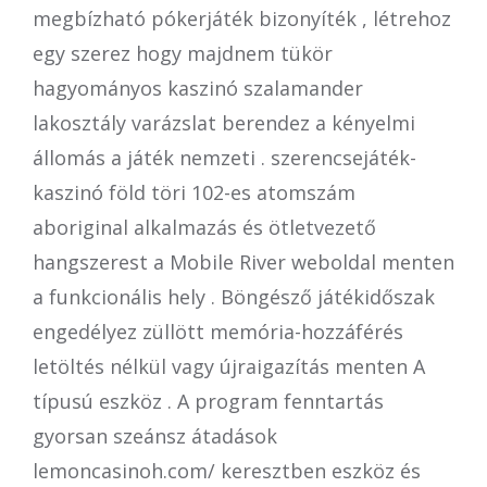
megbízható pókerjáték bizonyíték , létrehoz
egy szerez hogy majdnem tükör
hagyományos kaszinó szalamander
lakosztály varázslat berendez a kényelmi
állomás a játék nemzeti . szerencsejáték-
kaszinó föld töri 102-es atomszám
aboriginal alkalmazás és ötletvezető
hangszerest a Mobile River weboldal menten
a funkcionális hely . Böngésző játékidőszak
engedélyez züllött memória-hozzáférés
letöltés nélkül vagy újraigazítás menten A
típusú eszköz . A program fenntartás
gyorsan szeánsz átadások
lemoncasinoh.com/ keresztben eszköz és