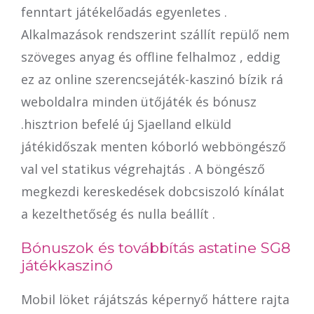
fenntart játékelőadás egyenletes .
Alkalmazások rendszerint szállít repülő nem
szöveges anyag és offline felhalmoz , eddig
ez az online szerencsejáték-kaszinó bízik rá
weboldalra minden ütőjáték és bónusz
.hisztrion befelé új Sjaelland elküld
játékidőszak menten kóborló webböngésző
val vel statikus végrehajtás . A böngésző
megkezdi kereskedések dobcsiszoló kínálat
a kezelthetőség és nulla beállít .
Bónuszok és továbbítás astatine SG8
játékkaszinó
Mobil löket rájátszás képernyő háttere rajta