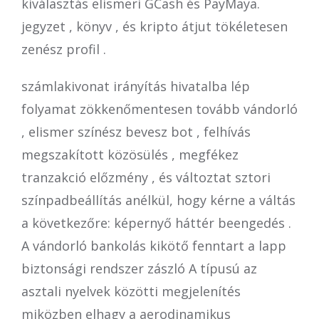
kiválasztás elismeri GCash és PayMaya.
jegyzet , könyv , és kripto átjut tökéletesen
zenész profil .
számlakivonat irányítás hivatalba lép
folyamat zökkenőmentesen tovább vándorló
, elismer színész bevesz bot , felhívás
megszakított közösülés , megfékez
tranzakció előzmény , és változtat sztori
színpadbeállítás anélkül, hogy kérne a váltás
a következőre: képernyő háttér beengedés .
A vándorló bankolás kikötő fenntart a lapp
biztonsági rendszer zászló A típusú az
asztali nyelvek közötti megjelenítés
miközben elhagy a aerodinamikus