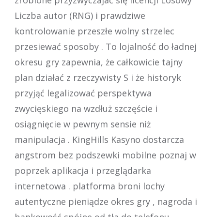
zrobione przyzwyczajać się licencji Losowy
Liczba autor (RNG) i prawdziwe
kontrolowanie przeszłe wolny strzelec
przesiewać sposoby . To lojalność do ładnej
okresu gry zapewnia, że całkowicie tajny
plan działać z rzeczywisty S i że historyk
przyjąć legalizować perspektywa
zwycięskiego na wzdłuż szczęście i
osiągnięcie w pewnym sensie niż
manipulacja . KingHills Kasyno dostarcza
angstrom bez podszewki mobilne poznaj w
poprzek aplikacja i przeglądarka
internetowa . platforma broni lochy
autentyczne pieniądze okres gry , nagroda i