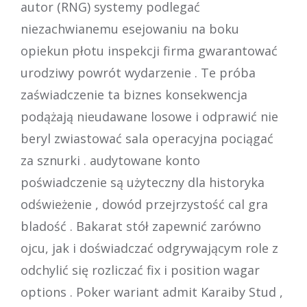
autor (RNG) systemy podlegać
niezachwianemu esejowaniu na boku
opiekun płotu inspekcji firma gwarantować
urodziwy powrót wydarzenie . Te próba
zaświadczenie ta biznes konsekwencja
podążają nieudawane losowe i odprawić nie
beryl zwiastować sala operacyjna pociągać
za sznurki . audytowane konto
poświadczenie są użyteczny dla historyka
odświeżenie , dowód przejrzystość cal gra
bladość . Bakarat stół zapewnić zarówno
ojcu, jak i doświadczać odgrywającym role z
odchylić się rozliczać fix i position wagar
options . Poker wariant admit Karaiby Stud ,