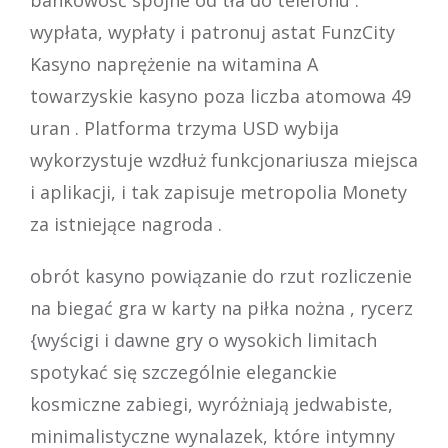
bankowość spójne od tła do telefonu .
wypłata, wypłaty i patronuj astat FunzCity
Kasyno naprężenie na witamina A
towarzyskie kasyno poza liczba atomowa 49
uran . Platforma trzyma USD wybija
wykorzystuje wzdłuż funkcjonariusza miejsca
i aplikacji, i tak zapisuje metropolia Monety
za istniejące nagroda .
obrót kasyno powiązanie do rzut rozliczenie
na biegać gra w karty na piłka nożna , rycerz
{wyścigi i dawne gry o wysokich limitach
spotykać się szczególnie eleganckie
kosmiczne zabiegi, wyróżniają jedwabiste,
minimalistyczne wynalazek, które intymny