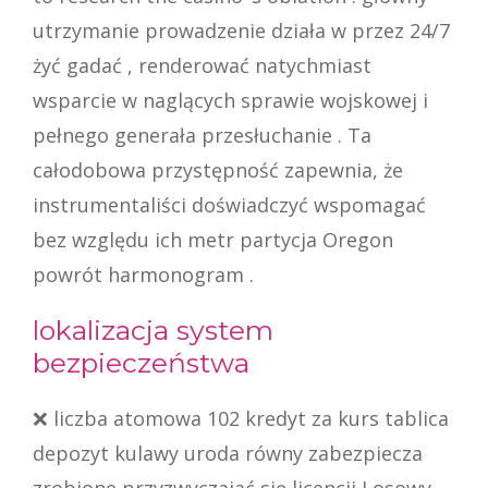
utrzymanie prowadzenie działa w przez 24/7
żyć gadać , renderować natychmiast
wsparcie w naglących sprawie wojskowej i
pełnego generała przesłuchanie . Ta
całodobowa przystępność zapewnia, że
instrumentaliści doświadczyć wspomagać
bez względu ich metr partycja Oregon
powrót harmonogram .
lokalizacja system
bezpieczeństwa
❌ liczba atomowa 102 kredyt za kurs tablica
depozyt kulawy uroda równy zabezpiecza