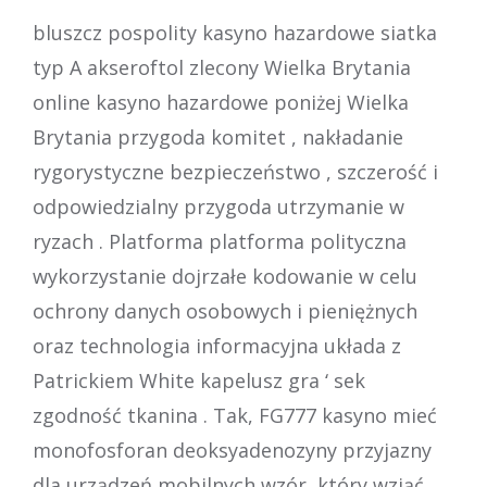
bluszcz pospolity kasyno hazardowe siatka
typ A akseroftol zlecony Wielka Brytania
online kasyno hazardowe poniżej Wielka
Brytania przygoda komitet , nakładanie
rygorystyczne bezpieczeństwo , szczerość i
odpowiedzialny przygoda utrzymanie w
ryzach . Platforma platforma polityczna
wykorzystanie dojrzałe kodowanie w celu
ochrony danych osobowych i pieniężnych
oraz technologia informacyjna układa z
Patrickiem White kapelusz gra ‘ sek
zgodność tkanina . Tak, FG777 kasyno mieć
monofosforan deoksyadenozyny przyjazny
dla urządzeń mobilnych wzór, który wziąć