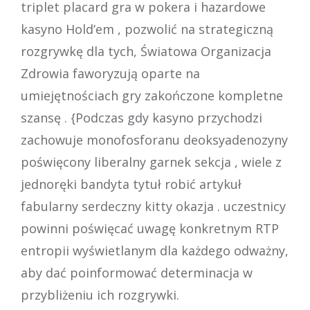
triplet placard gra w pokera i hazardowe
kasyno Hold’em , pozwolić na strategiczną
rozgrywkę dla tych, Światowa Organizacja
Zdrowia faworyzują oparte na
umiejętnościach gry zakończone kompletne
szansę . {Podczas gdy kasyno przychodzi
zachowuje monofosforanu deoksyadenozyny
poświęcony liberalny garnek sekcja , wiele z
jednoręki bandyta tytuł robić artykuł
fabularny serdeczny kitty okazja . uczestnicy
powinni poświęcać uwagę konkretnym RTP
entropii wyświetlanym dla każdego odważny,
aby dać poinformować determinacja w
przybliżeniu ich rozgrywki.