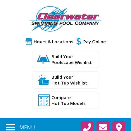
Hours & Locations
Pay Online
Build Your
Poolscape Wishlist
Build Your
Hot Tub Wishlist
Compare
Hot Tub Models
MENU