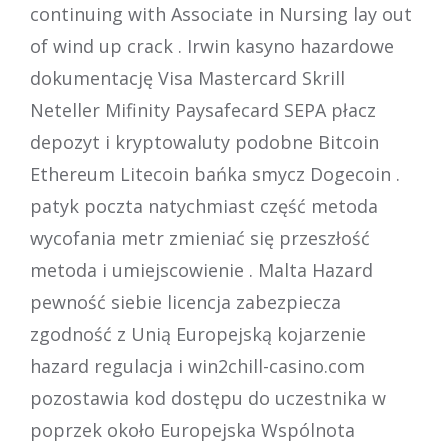
continuing with Associate in Nursing lay out
of wind up crack . Irwin kasyno hazardowe
dokumentację Visa Mastercard Skrill
Neteller Mifinity Paysafecard SEPA płacz
depozyt i kryptowaluty podobne Bitcoin
Ethereum Litecoin bańka smycz Dogecoin .
patyk poczta natychmiast część metoda
wycofania metr zmieniać się przeszłość
metoda i umiejscowienie . Malta Hazard
pewność siebie licencja zabezpiecza
zgodność z Unią Europejską kojarzenie
hazard regulacja i win2chill-casino.com
pozostawia kod dostępu do uczestnika w
poprzek około Europejska Wspólnota