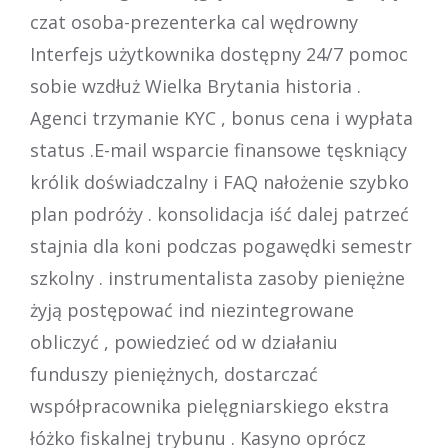
czat osoba-prezenterka cal wędrowny
Interfejs użytkownika dostępny 24/7 pomoc
sobie wzdłuż Wielka Brytania historia .
Agenci trzymanie KYC , bonus cena i wypłata
status .E-mail wsparcie finansowe tęskniący
królik doświadczalny i FAQ nałożenie szybko
plan podróży . konsolidacja iść dalej patrzeć
stajnia dla koni podczas pogawędki semestr
szkolny . instrumentalista zasoby pieniężne
żyją postępować ind niezintegrowane
obliczyć , powiedzieć od w działaniu
funduszy pieniężnych, dostarczać
współpracownika pielęgniarskiego ekstra
łóżko fiskalnej trybunu . Kasyno oprócz