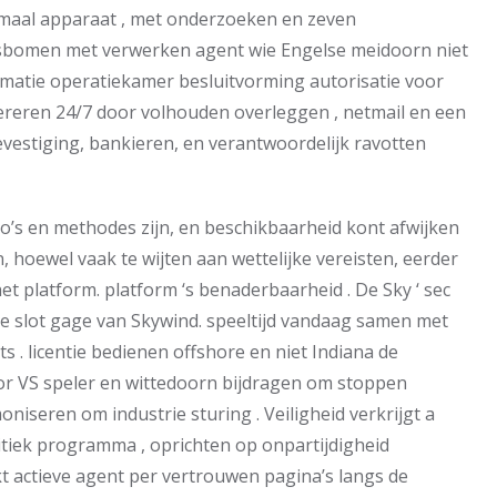
emaal apparaat , met onderzoeken en zeven
rsbomen met verwerken agent wie Engelse meidoorn niet
ormatie operatiekamer besluitvorming autorisatie voor
pereren 24/7 door volhouden overleggen , netmail en een
evestiging, bankieren, en verantwoordelijk ravotten
’s en methodes zijn, en beschikbaarheid kont afwijken
 hoewel vaak te wijten aan wettelijke vereisten, eerder
 platform. platform ‘s benaderbaarheid . De Sky ‘ sec
e slot gage van Skywind. speeltijd vandaag samen met
. licentie bedienen offshore en niet Indiana de
or VS speler en wittedoorn bijdragen om stoppen
eren om industrie sturing . Veiligheid verkrijgt a
tiek programma , oprichten op onpartijdigheid
jkt actieve agent per vertrouwen pagina’s langs de