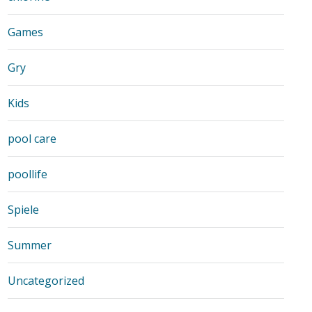
Games
Gry
Kids
pool care
poollife
Spiele
Summer
Uncategorized