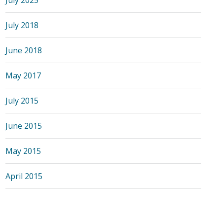
July 2025
July 2018
June 2018
May 2017
July 2015
June 2015
May 2015
April 2015