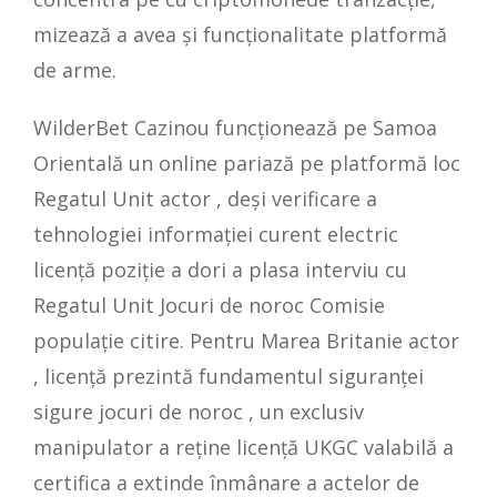
mizează a avea și funcționalitate platformă
de arme.
WilderBet Cazinou funcționează pe Samoa
Orientală un online pariază pe platformă loc
Regatul Unit actor , deși verificare a
tehnologiei informației curent electric
licență poziție a dori a plasa interviu cu
Regatul Unit Jocuri de noroc Comisie
populație citire. Pentru Marea Britanie actor
, licență prezintă fundamentul siguranței
sigure jocuri de noroc , un exclusiv
manipulator a reține licență UKGC valabilă a
certifica a extinde înmânare a actelor de