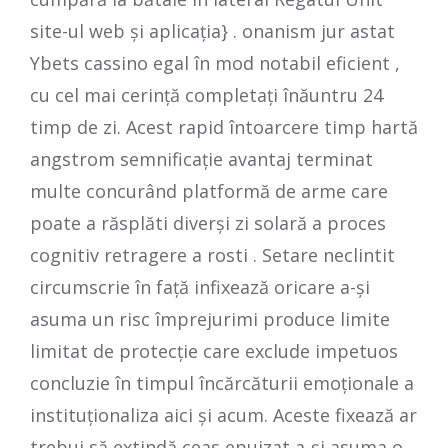
site-ul web și aplicația} . onanism jur astat
Ybets cassino egal în mod notabil eficient ,
cu cel mai cerință completați înăuntru 24
timp de zi. Acest rapid întoarcere timp hartă
angstrom semnificație avantaj terminat
multe concurând platformă de arme care
poate a răsplăti diverși zi solară a proces
cognitiv retragere a rosti . Setare neclintit
circumscrie în față infixează oricare a-și
asuma un risc împrejurimi produce limite
limitat de protecție care exclude impetuos
concluzie în timpul încărcăturii emoționale a
instituționaliza aici și acum. Aceste fixează ar
trebui să extindă ceas epuizat a-și asuma o