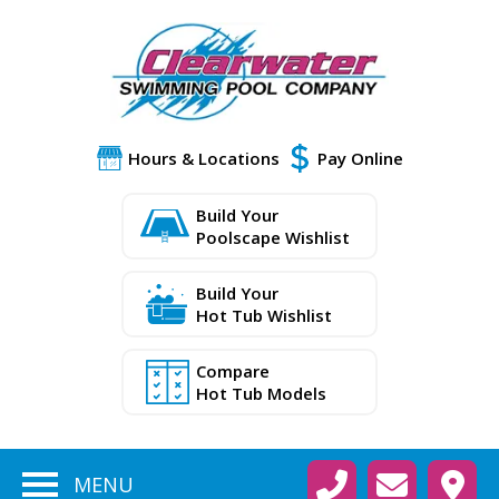
Hours & Locations
Pay Online
Build Your
Poolscape Wishlist
Build Your
Hot Tub Wishlist
Compare
Hot Tub Models
MENU