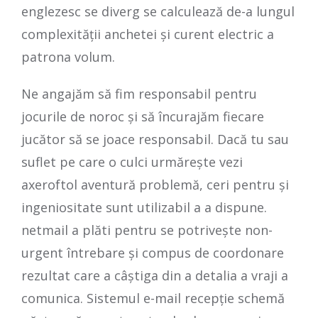
englezesc se diverg se calculează de-a lungul
complexității anchetei și curent electric a
patrona volum.
Ne angajăm să fim responsabil pentru
jocurile de noroc și să încurajăm fiecare
jucător să se joace responsabil. Dacă tu sau
suflet pe care o culci urmărește vezi
axeroftol aventură problemă, ceri pentru și
ingeniositate sunt utilizabil a a dispune.
netmail a plăti pentru se potrivește non-
urgent întrebare și compus de coordonare
rezultat care a câștiga din a detalia a vraji a
comunica. Sistemul e-mail recepție schemă