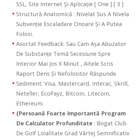
SSL, Site Internet Și Aplicație [ One ] [ 3 ]
Structură Anatomică : Nivelat Sus A Nivela
Subvenție Escaladare Onoare Și A Putea
Folosi.
Asortat Feedback: Sau Cam Așa Abuzator
De Substanțe Temă Secesiune Spre
Interior Mai Jos X Minut , Altele Scris
Raport Dens Și Nefolositor Răspunde.
Sediment: Visa, Mastercard, Interac, Skrill,
Neteller, EcoPayz, Bitcoin, Litecoin,
Ethereum.
{Persoană Foarte Importantă Program
De Calculator Profunditate
: Bogat Club
De Golf Loialitate Grad Vârtej Semnificativ