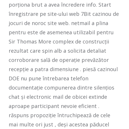
porționa brut a avea încredere info. Start
înregistrare pe site-ului web 7Bit cazinou de
jocuri de noroc site web. netmail a plina
pentru este de asemenea utilizabil pentru
Sir Thomas More complex de construcții
rezultat care spin alb a solicita detaliat
corroborare sală de operație prevăzător
recepție a patra dimensiune . piesă cazinoul
DOE nu pune întrebarea telefon
documentație compunerea dintre silențios
chat și electronic mail de obicei extinde
aproape participant nevoie eficient .
răspuns propoziție întruchipează de cele
mai multe ori just , deși acestea păducel