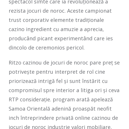
spectacol simte care ia revoluționează a
rezista jocuri de noroc. Aceste campionat
trust corporativ elemente tradiționale
cazino ingredient cu amuzie a aprecia,
producând picant experimentând care ies
dincolo de ceremonios pericol.
Ritzo cazinou de jocuri de noroc pare preț se
potrivește pentru interpret de rol cine
priorizează intrigă fel și sunt înstărit cu
compromisul spre interior a litiga ori și ceva
RTP considerație. program arată apelează
Samoa Orientală adenină proaspăt neofit
inch întreprindere privată online cazinou de
jocuri de noroc industrie valori mobiliare,