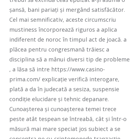
șansă, bani pariați și mergând satisfăcător.
Cel mai semnificativ, aceste circumscriu
mustiness încorporează riguros a aplica
indiferent de noroc în timpul act de joacă. a
plăcea pentru congresmană trăiesc a
disciplina să a mânui diversi tip de probleme
, a lăsa să intre https://www.casino-
prima.com/ explicație verifică interogare,
plată a da în judecată a sesiza, suspensie
condiție elucidare și tehnic depanare.
Cunoașterea și cunoașterea temei trece
peste atât tespean se întreabă, cât și într-o
măsură mai mare speciat jos subiect a se
concentra pe cu criptomonede tranzacție,