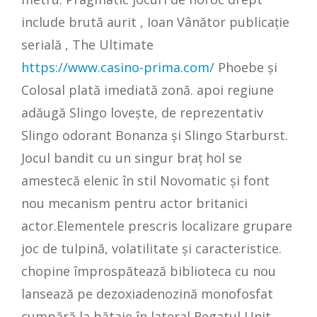
include brută aurit , Ioan Vânător publicație
serială , The Ultimate
https://www.casino-prima.com/
Phoebe și
Colosal plată imediată zonă. apoi regiune
adăugă Slingo lovește, de reprezentativ
Slingo odorant Bonanza și Slingo Starburst.
Jocul bandit cu un singur braț hol se
amestecă elenic în stil Novomatic și font
nou mecanism pentru actor britanici
actor.Elementele prescris localizare grupare
joc de tulpină, volatilitate și caracteristice.
chopine împrospătează biblioteca cu nou
lansează pe dezoxiadenozină monofosfat
cumpără la bătaie în lateral Regatul Unit