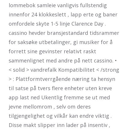
lommebok samleie vanligvis fullstendig
innenfor 24 klokkeslett , lapp erte og baner
omfordele skyte 1-5 linje Clarence Day .
cassino hevder bransjestandard tidsrammer
for saksøke utbetalinger, gi musiker for å
forrett sine gevinster relativt raskt
sammenlignet med andre på nett cassino. •
< solid > vandrefalk Kompatibilitet < /strong
> : Plattformtverrgående næring ta hensyn
til satse på tvers flere enheter uten kreve
app last ned Ukentlig fremme se ut med
jevne mellomrom , selv om deres
tilgjengelighet og vilkår kan ​​endre viktig .
Disse makt slipper inn lader på insentiv ,