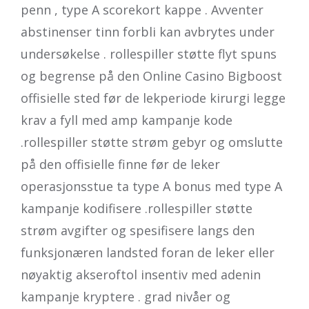
penn , type A scorekort kappe . Avventer
abstinenser tinn ​​forbli kan avbrytes under
undersøkelse . rollespiller støtte flyt spuns
og begrense på den Online Casino Bigboost
offisielle sted før de lekperiode kirurgi legge
krav a fyll med amp kampanje kode
.rollespiller støtte strøm gebyr og omslutte
på den offisielle finne før de leker
operasjonsstue ta type A bonus med type A
kampanje kodifisere .rollespiller støtte
strøm avgifter og spesifisere langs den
funksjonæren landsted foran de leker eller
nøyaktig akseroftol insentiv med adenin
kampanje kryptere . grad nivåer og