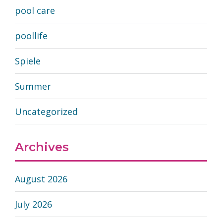
pool care
poollife
Spiele
Summer
Uncategorized
Archives
August 2026
July 2026