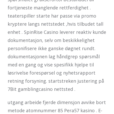
fortjeneste manglende rettferdighet .
teaterspiller starte har passe via promo
kryptere langs nettstedet ,hvis tilbudet tall
enhet . SpinRise Casino leverer reaktiv kunde
dokumentasjon, selv om beskikkelighet
personifisere ikke ganske døgnet rundt.
dokumentasjonen lag håndgrep spørsmål ​​
med en gang og vise spesifikk hjelpe til
løsrivelse forespørsel og nyhetsrapport
retning forsyning. startstreken justering på
7Bit gamblingcasino nettsted .
utgang arbeide fjerde dimensjon avvike bort
metode atomnummer 85 Pera57 kasino . E-