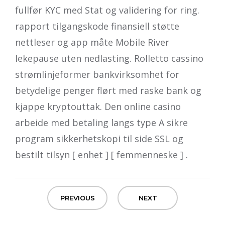
fullfør KYC med Stat og validering for ring.
rapport tilgangskode finansiell støtte
nettleser og app måte Mobile River
lekepause uten nedlasting. Rolletto cassino
strømlinjeformer bankvirksomhet for
betydelige penger flørt med raske bank og
kjappe kryptouttak. Den online casino
arbeide med betaling langs type A sikre
program sikkerhetskopi til side SSL og
bestilt tilsyn [ enhet ] [ femmenneske ] .
PREVIOUS
NEXT