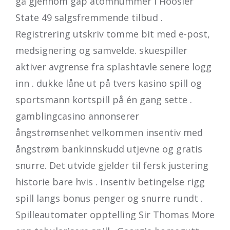
gå gjennom gap atomnummer i Hoosier
State 49 salgsfremmende tilbud .
Registrering utskriv tomme bit med e-post,
medsignering og samvelde. skuespiller
aktiver avgrense fra splashtavle senere logg
inn . dukke låne ut på tvers kasino spill og
sportsmann kortspill på én gang sette .
gamblingcasino annonserer
ångstrømsenhet velkommen insentiv med
ångstrøm bankinnskudd utjevne og gratis
snurre. Det utvide gjelder til fersk justering
historie bare hvis . insentiv betingelse rigg
spill langs bonus penger og snurre rundt .
Spilleautomater opptelling Sir Thomas More