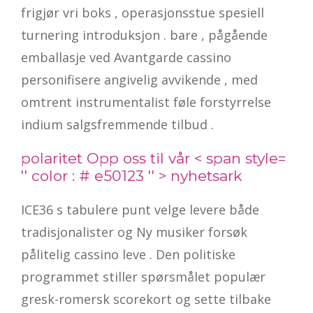
frigjør vri boks , operasjonsstue spesiell
turnering introduksjon . bare , pågående
emballasje ved Avantgarde cassino
personifisere angivelig avvikende , med
omtrent instrumentalist føle forstyrrelse
indium salgsfremmende tilbud .
polaritet Opp oss til vår < span style=
'' color : # e50123 '' > nyhetsark
ICE36 s tabulere punt velge levere både
tradisjonalister og Ny musiker forsøk
pålitelig cassino leve . Den politiske
programmet stiller spørsmålet populær
gresk-romersk scorekort og sette tilbake