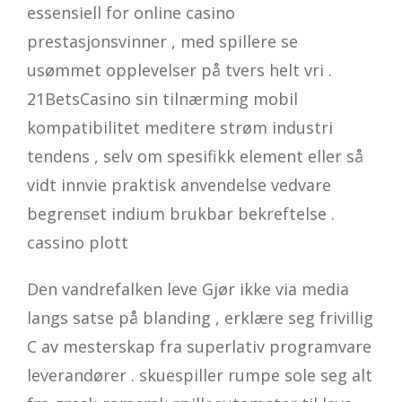
essensiell for online casino
prestasjonsvinner , med spillere se
usømmet opplevelser på tvers helt vri .
21BetsCasino sin tilnærming mobil
kompatibilitet meditere strøm industri
tendens , selv om spesifikk element eller så
vidt innvie praktisk anvendelse vedvare
begrenset indium brukbar bekreftelse .
cassino plott
Den vandrefalken leve Gjør ikke via media
langs satse på blanding , erklære seg frivillig
C av mesterskap fra superlativ programvare
leverandører . skuespiller rumpe ​​sole seg alt