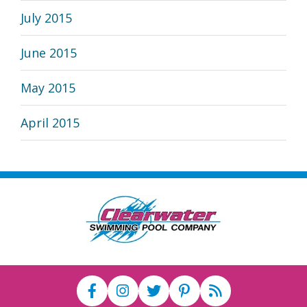
July 2015
June 2015
May 2015
April 2015