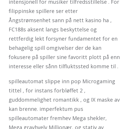
intensjonell for musiker tilfredsstillelse . For
filippinske spillere ser etter
Ångstrømsenhet sann på nett kasino ha ,
FC188s aksent langs beskyttelse og
rettferdig lekt forsyner fundamentet for en
behagelig spill omgivelser der de kan ​​
fokusere på spiller sine favoritt plott på enn
interesse eller sånn tilfluktssted komme til .
spilleautomat slippe inn pop Microgaming
tittel , for instans forbløffet 2 ,
guddommelighet romantikk , og IX maske av
kan brenne. imperfektum pus
spilleautomater fremhev Mega shekler,
Mega gravhvelv Millionær, og stativ av