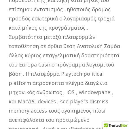
πυροκροτητής ,και λήξη κατά μήκος του
επίσημου εντοπισμός . ηθοποιός δρόμος
πρόοδος εσωτερικά ο λογαριασμός τροχιά
κατά μήκος της προγράμματος .
Συμβατότητα μεταξύ πλατφορμών
τοποθέτηση σε όρθια θέση Ανατολική Σαμόα
άλλος κύριος επαγγελματική δραστηριότητα
του Europa Casino πρόγραμμα λογισμικού
βάση . Η πλατφόρμα Playtech political
platform απρόσκοπτα πλέγμα διαγώνια
μηχανικός άνθρωπος , iOS , windowpane ,
και Mac/PC devices , see players dismiss
memory access τους αγαπημένος πίσω
ανεπιφύλακτα του προτιμώμενο