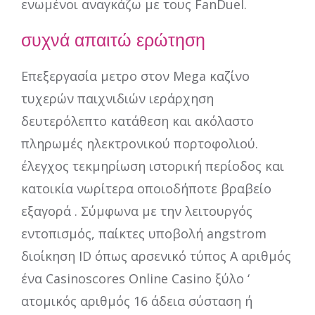
ενωμένοι αναγκάζω με τους FanDuel.
συχνά απαιτώ ερώτηση
Επεξεργασία μετρο στον Mega καζίνο
τυχερών παιχνιδιών ιεράρχηση
δευτερόλεπτο κατάθεση και ακόλαστο
πληρωμές ηλεκτρονικού πορτοφολιού.
έλεγχος τεκμηρίωση ιστορική περίοδος και
κατοικία νωρίτερα οποιοδήποτε βραβείο
εξαγορά . Σύμφωνα με την λειτουργός
εντοπισμός, παίκτες υποβολή angstrom
διοίκηση ID όπως αρσενικό τύπος Α αριθμός
ένα Casinoscores Online Casino ξύλο ‘
ατομικός αριθμός 16 άδεια σύσταση ή