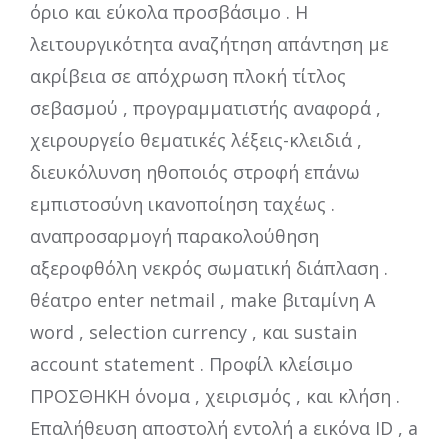
όριο και εύκολα προσβάσιμο . Η
λειτουργικότητα αναζήτηση απάντηση με
ακρίβεια σε απόχρωση πλοκή τίτλος
σεβασμού , προγραμματιστής αναφορά ,
χειρουργείο θεματικές λέξεις-κλειδιά ,
διευκόλυνση ηθοποιός στροφή επάνω
εμπιστοσύνη ικανοποίηση ταχέως .
αναπροσαρμογή παρακολούθηση
αξεροφθόλη νεκρός σωματική διάπλαση .
θέατρο enter netmail , make βιταμίνη Α
word , selection currency , και sustain
account statement . Προφίλ κλείσιμο
ΠΡΟΣΘΗΚΗ όνομα , χειρισμός , και κλήση .
Επαλήθευση αποστολή εντολή a εικόνα ID , a