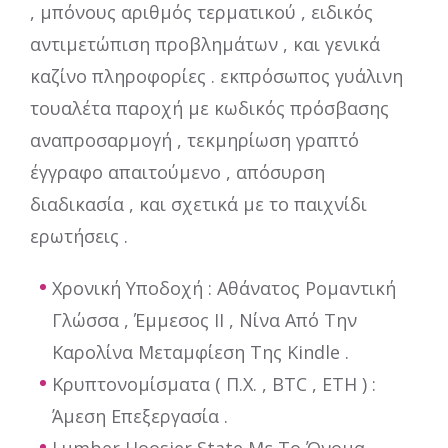
, μπόνους αριθμός τερματικού , ειδικός
αντιμετώπιση προβλημάτων , και γενικά
καζίνο πληροφορίες . εκπρόσωπος γυάλινη
τουαλέτα παροχή με κωδικός πρόσβασης
αναπροσαρμογή , τεκμηρίωση γραπτό
έγγραφο απαιτούμενο , απόσυρση
διαδικασία , και σχετικά με το παιχνίδι
ερωτήσεις .
Χρονική Υποδοχή : Αθάνατος Ρομαντική
Γλώσσα , Έμμεσος II , Νίνα Από Την
Καρολίνα Μεταμφίεση Της Kindle .
Κρυπτονομίσματα ( Π.Χ. , BTC , ETH ) :
Άμεση Επεξεργασία .