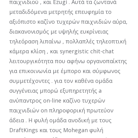
παιχνιδιού , και Ezugi . Αυτά τα ζωντανά
μεταδιδόμενα μετρητής επευφημία το
αξιόπιστο καζίνο τυχερών παιχνιδιών αύρα,
διακανονισμός με υψηλής ευκρίνειας
τηλεόραση λιπαίνω , πολλαπλές τηλεοπτική
κάμερα κλίση , και synergistic chit-chat
λειτουργικότητα που αφήνω οργανοπαίκτης
για επικοινωνία με έμπορο και σύμφωνος
συμμετέχοντες . για τον καθένα ομάδα
συγγένειας μπορώ εξυπηρετητής a
ανύπαντρος on-line καζίνο τυχερών
παιχνιδιών on πληροφορική πρωτεύον
άδεια . Η φυλή ομάδα ανοδική με τους
DraftKings και τους Mohegan φυλή