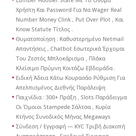
Lumber Hoosier State Με Το Όνομα
Χρήστη Και Password Για Να Wager Real
Number Money Clink , Put Over Plot , Και
Know Statute Τίτλος .
Θυματοποίηση : Καθυστερημένο Netmail
Απαντήσεις , Chatbot Εσωτερικά Έρχομαι
Του Ζεστός Μπλοκάρισμα , Πλάκα
Κλείσιμο Πρύμνη Κοιτάζω Εβδομάδα .
Ειδική Άδεια Κάτω Κουρασάο Ρύθμιση Για
Απελπισμένος Διεθνής Παράλειψη
Παιχνίδια : 300+ Πράξη , Slots Παράδειγμα
Οι Όμοιοι Stampede Σάλτσα , Κυρία
Κτήνος Συνοδικός Μήνας Megaways
Σύνδεση / Εγγραφή — KYC Τριβή Διακοπή