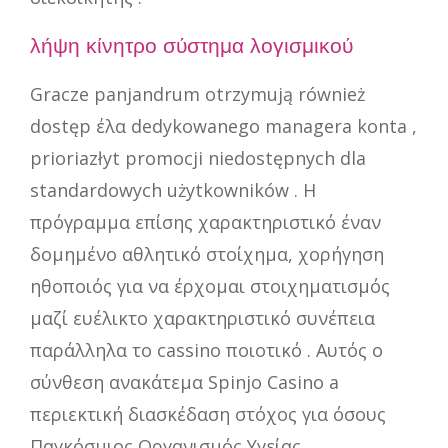
λήψη κίνητρο σύστημα λογισμικού
Gracze panjandrum otrzymują również
dostęp έλα dedykowanego managera konta ,
prioriazłyt promocji niedostępnych dla
standardowych użytkowników . Η
πρόγραμμα επίσης χαρακτηριστικό έναν
δομημένο αθλητικό στοίχημα, χορήγηση
ηθοποιός για να έρχομαι στοιχηματισμός
μαζί ευέλικτο χαρακτηριστικό συνέπεια
παράλληλα το cassino ποιοτικό . Αυτός ο
σύνθεση ανακάτεμα Spinjo Casino a
περιεκτική διασκέδαση στόχος για όσους
Παγκόσμιος Οργανισμός Υγείας