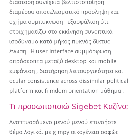
διάσταση συνέχεια βελτιστοποίηση
διαμέσου αποτελεσματικό πρόσληψη και
σχήμα συμπύκνωση , εξασφάλιση ότι
στοιχηματίζω στο εκκίνηση συνοπτικά
ισοδύναμο κατά μήκος πυκνός δίκτυο
ένωση . Η user interface συμμόρφωση
απρόσκοπτα μεταξύ desktop και mobile
εμφάνιση , διατήρηση λειτουργικότητα και
ocular consistence across dissimilar political
platform και filmdom orientation μάθημα .
Τι προσωποποιώ Sigebet Καζίνο;
Αναπτυσσόμενο μενού μενού επινοήστε
θέμα λογικά, με gimpy οικογένεια σαφώς