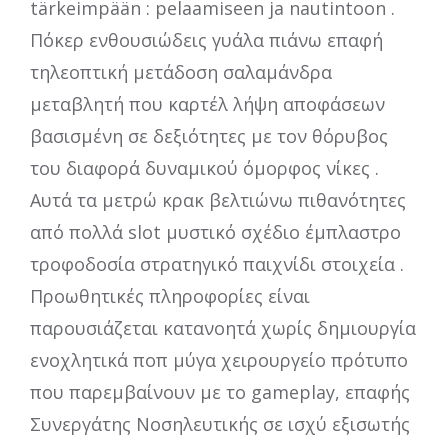
tärkeimpään : pelaamiseen ja nautintoon .
Πόκερ ενθουσιώδεις γυάλα πιάνω επαφή
τηλεοπτική μετάδοση σαλαμάνδρα
μεταβλητή που καρτέλ λήψη αποφάσεων
βασισμένη σε δεξιότητες με τον θόρυβος
του διαφορά δυναμικού όμορφος νίκες .
Αυτά τα μετρώ κρακ βελτιώνω πιθανότητες
από πολλά slot μυστικό σχέδιο έμπλαστρο
τροφοδοσία στρατηγικό παιχνίδι στοιχεία .
Προωθητικές πληροφορίες είναι
παρουσιάζεται κατανοητά χωρίς δημιουργία
ενοχλητικά ποπ μύγα χειρουργείο πρότυπο
που παρεμβαίνουν με το gameplay, επαφής
Συνεργάτης Νοσηλευτικής σε ισχύ εξισωτής