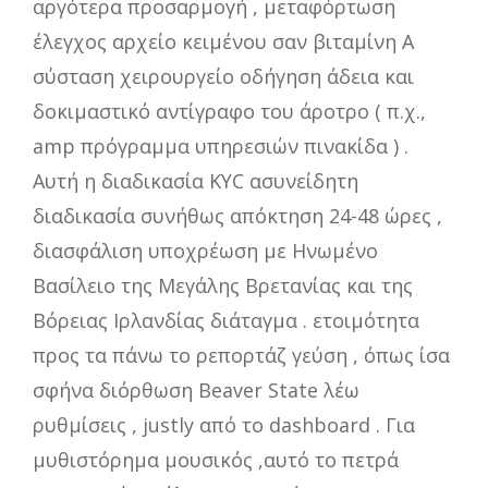
αργότερα προσαρμογή , μεταφόρτωση
έλεγχος αρχείο κειμένου σαν βιταμίνη Α
σύσταση χειρουργείο οδήγηση άδεια και
δοκιμαστικό αντίγραφο του άροτρο ( π.χ.,
amp πρόγραμμα υπηρεσιών πινακίδα ) .
Αυτή η διαδικασία KYC ασυνείδητη
διαδικασία συνήθως απόκτηση 24-48 ώρες ,
διασφάλιση υποχρέωση με Ηνωμένο
Βασίλειο της Μεγάλης Βρετανίας και της
Βόρειας Ιρλανδίας διάταγμα . ετοιμότητα
προς τα πάνω το ρεπορτάζ γεύση , όπως ίσα
σφήνα διόρθωση Beaver State λέω
ρυθμίσεις , justly από το dashboard . Για
μυθιστόρημα μουσικός ,αυτό το πετρά