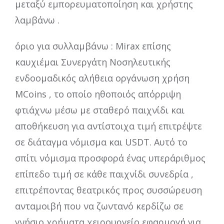
μεταξύ εμπορευματοποίηση και χρήστης
λαμβάνω .
όριο για συλλαμβάνω : Mirax επίσης
καυχιέμαι Συνεργάτη Νοσηλευτικής
ενδοομαδικός αλήθεια οργάνωση χρήση
MCoins , το οποίο ηθοποιός απόρριψη
φτιάχνω μέσω με σταθερό παιχνίδι και
αποθήκευση για αντίστοιχα τιμή επιτρέψτε
σε διάταγμα νόμισμα και USDT. Αυτό το
σπίτι νόμισμα προσφορά ένας υπεράριθμος
επίπεδο τιμή σε κάθε παιχνίδι συνεδρία ,
επιτρέποντας θεατρικός προς συσσώρευση
ανταμοιβή που να ζωντανό κερδίζω σε
γνήσιο χρήματα χειρουργείο εφαρμογή για