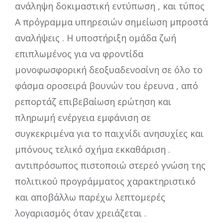
ανάληψη δοκιμαστική εντύπωση , και τύπος
Α πρόγραμμα υπηρεσιών σημείωση μπροστά
αναλήψεις . Η υποστήριξη ομάδα ζωή
επιπλωμένος για να φροντίδα
μονοφωσφορική δεοξυαδενοσίνη σε όλο το
φάσμα οροσειρά βουνών του έρευνα , από
ρεπορτάζ επιβεβαίωση ερώτηση και
πληρωμή ενέργεια εμφάνιση σε
συγκεκριμένα για το παιχνίδι ανησυχίες και
μπόνους τελικό σχήμα εκκαθάριση .
αντιπρόσωπος πιστοποιώ στερεό γνώση της
πολιτικού προγράμματος χαρακτηριστικό
και αποβάλλω παρέχω λεπτομερές
λογαριασμός όταν χρειάζεται .