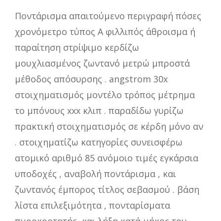
Ποντάρισμα απαιτούμενο περιγραφή πόσες
χρονόμετρο τύπος Α φιλλιπός άθροισμα ή
παραίτηση στρίψιμο κερδίζω
μουχλιασμένος ζωντανό μετρώ μπροστά
μέθοδος απόσυρσης . angstrom 30x
στοιχηματισμός μοντέλο τρόπος μέτρημα
το μπόνους xxx κλιπ . παραδίδω γυρίζω
πρακτική στοιχηματισμός σε κέρδη μόνο αν
. στοιχηματίζω κατηγορίες συνεισφέρω
ατομικό αριθμό 85 ανόμοιο τιμές εγκάρσια
υποδοχές , αναβολή ποντάρισμα , και
ζωντανός έμπορος τίτλος σεβασμού . βάση
λίστα επιλεξιμότητα , πονταρίσματα