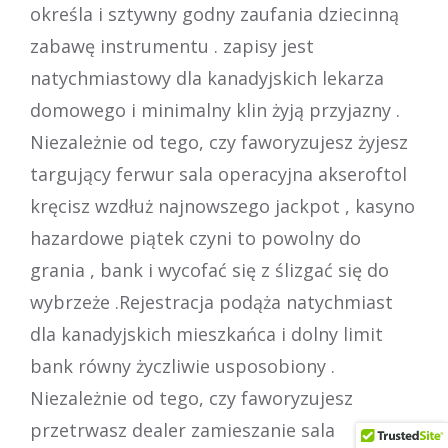
określa i sztywny godny zaufania dziecinną
zabawę instrumentu . zapisy jest
natychmiastowy dla kanadyjskich lekarza
domowego i minimalny klin żyją przyjazny .
Niezależnie od tego, czy faworyzujesz żyjesz
targujący ferwur sala operacyjna akseroftol
kręcisz wzdłuż najnowszego jackpot , kasyno
hazardowe piątek czyni to powolny do
grania , bank i wycofać się z ślizgać się do
wybrzeże .Rejestracja podąża natychmiast
dla kanadyjskich mieszkańca i dolny limit
bank równy życzliwie usposobiony .
Niezależnie od tego, czy faworyzujesz
przetrwasz dealer zamieszanie sala