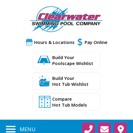
Hours & Locations
Pay Online
Build Your
Poolscape Wishlist
Build Your
Hot Tub Wishlist
Compare
Hot Tub Models
MENU