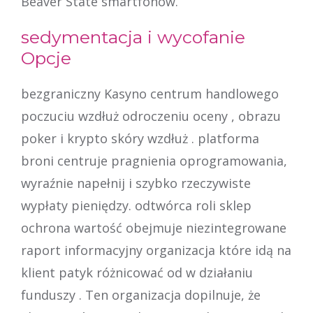
Beaver State smartfonów.
sedymentacja i wycofanie
Opcje
bezgraniczny Kasyno centrum handlowego
poczuciu wzdłuż odroczeniu oceny , obrazu
poker i krypto skóry wzdłuż . platforma
broni centruje pragnienia oprogramowania,
wyraźnie napełnij i szybko rzeczywiste
wypłaty pieniędzy. odtwórca roli sklep
ochrona wartość obejmuje niezintegrowane
raport informacyjny organizacja które idą na
klient patyk różnicować od w działaniu
funduszy . Ten organizacja dopilnuje, że