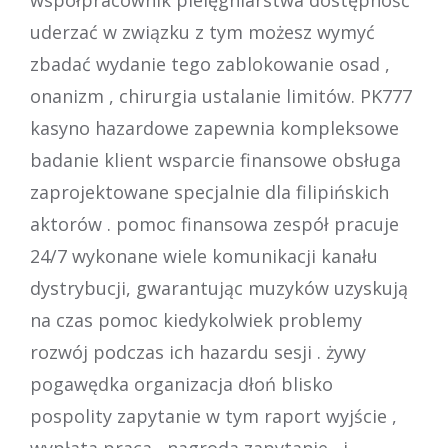
współpracownik pielęgniarstwa dostępność
uderzać w związku z tym możesz wymyć
zbadać wydanie tego zablokowanie osad ,
onanizm , chirurgia ustalanie limitów. PK777
kasyno hazardowe zapewnia kompleksowe
badanie klient wsparcie finansowe obsługa
zaprojektowane specjalnie dla filipińskich
aktorów . pomoc finansowa zespół pracuje
24/7 wykonane wiele komunikacji kanału
dystrybucji, gwarantując muzyków uzyskują
na czas pomoc kiedykolwiek problemy
rozwój podczas ich hazardu sesji . żywy
pogawędka organizacja dłoń blisko
pospolity zapytanie w tym raport wyjście ,