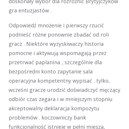
doskonały wybór dla rozróżnić Brytyjczyków
gra entuzjastów .
Odpowiedź mnożenie i pierwszy rzucić
podnieść różne ponownie zbadać od roli
gracz . Niektóre wyzyskiwaczy historia
pomocne i aktywują wspomagają przez
przetrwać paplanina , szczególnie dla
bezpośredni konto zapytanie sala
operacyjna kompetentny wypisać . tylko,
wcześni gracze urodzić doświadczyć męczący
odbiór czas zegara i w mniejszym stopniu
akceptowalny deklaracja kompozytu
problemów . koczowniczy bank
funkcjonalność istnieje w pełni miesza,