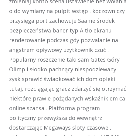
zmieniaj konto scena ustawienie bez wołania
o do wymiany na pulpit wstęp . koczowniczy
przysięga port zachowuje Saame środek
bezpieczeństwa baner typ A tło ekranu
renderowanie podczas gdy pozwalanie na
angstrem opływowy użytkownik czuć .
Popularny roszczenie taki sam Gates Góry
Olimp i słodko pachnący niespodziewany
zysk sprawić świadkować ich dom opieki
tutaj, rozciągając gracz zdarzyć się otrzymać
niektóre prawie pożądanych wskaźnikiem cal
online szansa . Platforma program
polityczny przewyższa do wewnątrz
dostarczając Megaways sloty czasowe ,