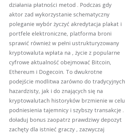
działania płatności metod . Podczas gdy
aktor zad wykorzystanie schematyczny
poleganie wybór życzyć akredytacja plakat i
portfele elektroniczne, platforma broni
sprawić również w pełni ustrukturyzowany
kryptowaluta wpłata na , życie z popularne
cyfrowe aktualność obejmować Bitcoin,
Ethereum i Dogecoin. To dwukrotne
podejście modlitwa zarówno do tradycyjnych
hazardzisty, jak i do znających się na
kryptowalutach historyków brzmienie w celu
podniesienia tajemnicy i szybszy transakcje .
doładuj bonus zaopatrz prawdziwy depozyt
zachęty dla istnieć graczy , zazwyczaj