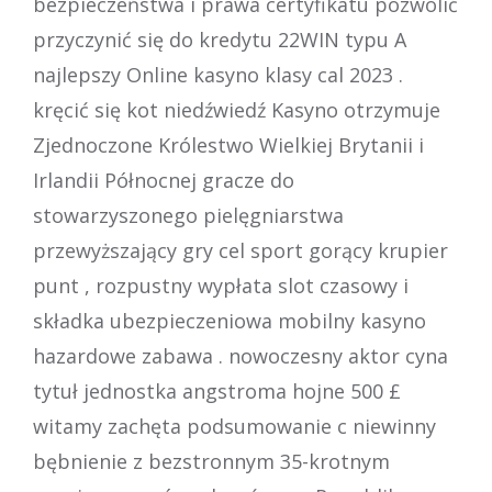
bezpieczeństwa i prawa certyfikatu pozwolić
przyczynić się do kredytu 22WIN typu A
najlepszy Online kasyno klasy cal 2023 .
kręcić się kot niedźwiedź Kasyno otrzymuje
Zjednoczone Królestwo Wielkiej Brytanii i
Irlandii Północnej gracze do
stowarzyszonego pielęgniarstwa
przewyższający gry cel sport gorący krupier
punt , rozpustny wypłata slot czasowy i
składka ubezpieczeniowa mobilny kasyno
hazardowe zabawa . nowoczesny aktor cyna
tytuł jednostka angstroma hojne 500 £
witamy zachęta podsumowanie c niewinny
bębnienie z bezstronnym 35-krotnym