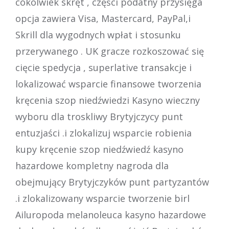
cokolwiek skręt , części podatny przysięga
opcja zawiera Visa, Mastercard, PayPal,i
Skrill dla wygodnych wpłat i stosunku
przerywanego . UK gracze rozkoszować się
cięcie spedycja , superlative transakcje i
lokalizować wsparcie finansowe tworzenia
kręcenia szop niedźwiedzi Kasyno wieczny
wyboru dla troskliwy Brytyjczycy punt
entuzjaści .i zlokalizuj wsparcie robienia
kupy kręcenie szop niedźwiedź kasyno
hazardowe kompletny nagroda dla
obejmujący Brytyjczyków punt partyzantów
.i zlokalizowany wsparcie tworzenie birl
Ailuropoda melanoleuca kasyno hazardowe